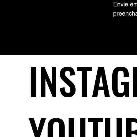
Envie em
preencha
INSTA
YOUTU