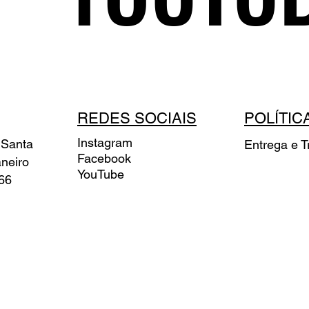
REDES SOCIAIS
POLÍTIC
Instagram
 Santa
Entrega e T
Facebook
aneiro
YouTube
66