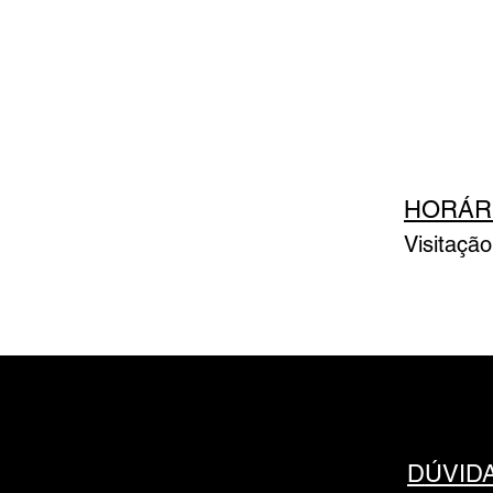
HORÁR
Visitaçã
DÚVID