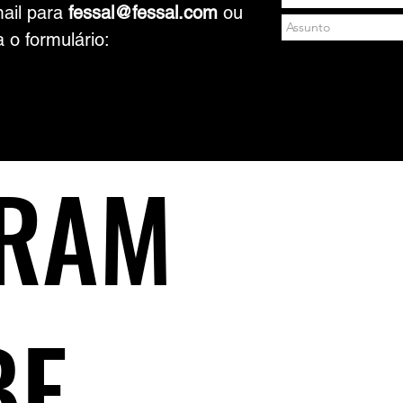
ail para
fessal@fessal.com
ou
 o formulário:
GRAM
BE