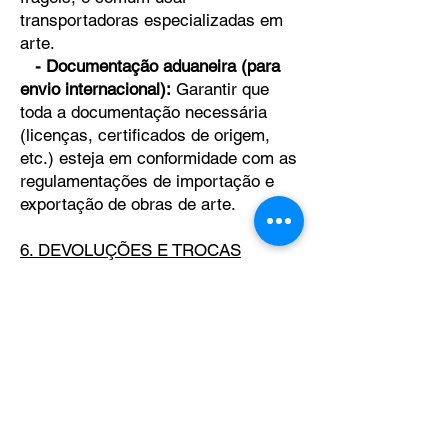
transportadoras especializadas em
arte.
- Documentação aduaneira (para
envio internacional):
Garantir que
toda a documentação necessária
(licenças, certificados de origem,
etc.) esteja em conformidade com as
regulamentações de importação e
exportação de obras de arte.
6. DEVOLUÇÕES E TROCAS
- Condições de devolução:
A obra
pode ser devolvida, em condições
adequadas e dentro do prazo de 30
dias.
- Trocas:
Nossa política de troca de
obra de arte não é permitida, já que
as obras são peças únicas ou de
tiragem limitada.