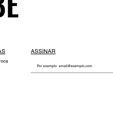
BE
AS
ASSINAR
roca