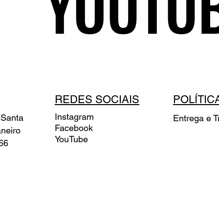
YOUTU
REDES SOCIAIS
POLÍTIC
Instagram
 Santa
Entrega e T
Facebook
aneiro
YouTube
66