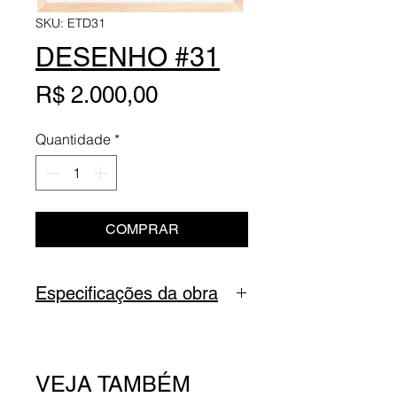
SKU: ETD31
DESENHO #31
Preço
R$ 2.000,00
Quantidade
*
COMPRAR
Especificações da obra
Título
: Ensaio #31
Série
: Deleites
VEJA TAMBÉM
Tipo
: Pigmentos, óleo de