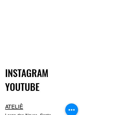
com as diretrizes de envio
e pagamento, caso queira,
pode nos solicitar um
orçamento antes da
finalização de sua compra.
INSTAGRAM
YOUTUBE
ATELIÊ