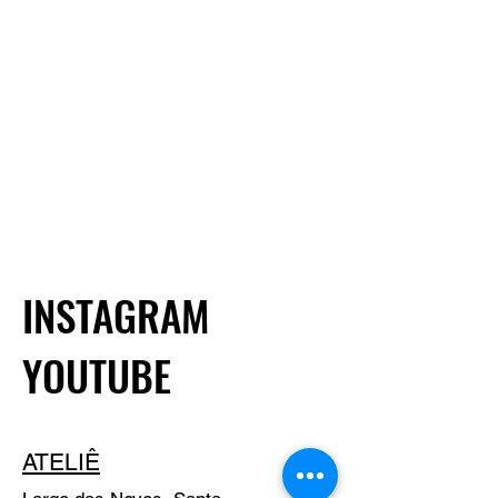
e pagamento, caso queira,
pode nos solicitar um
orçamento antes da
finalização de sua compra.
INSTAGRAM
YOUTUBE
ATELIÊ