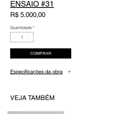
ENSAIO #31
Preço
R$ 5.000,00
Quantidade
*
COMPRAR
Especificações da obra
Título
: Ensaio #31
Série
: Deleites
VEJA TAMBÉM
Tipo
: Terra, pigmentos,
óleo de linhaça e grafite
sobre papel