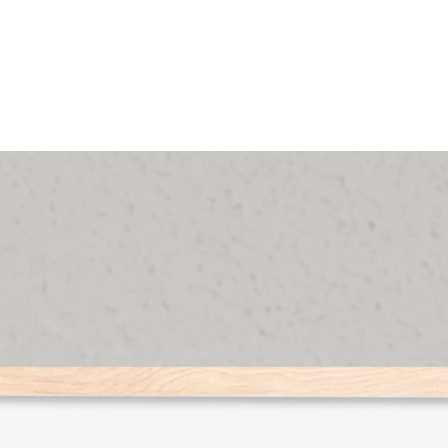
diretrizes de 
queira, pode no
orçamento ante
compra.