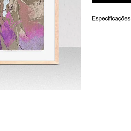
Especificações
Título
: Lugar I
Série
: Deleites
Tipo
: Giz past
Características
Ano
: 2024
Dimensões
: 2
Assinatura
: As
Classificação 
CUSTOS DE 
PARTE.
Será enviado 