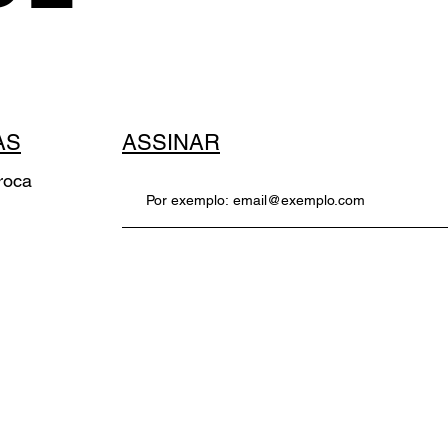
AS
ASSINAR
roca