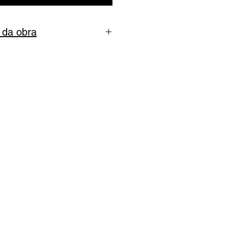
 da obra
nventado #29
el oleoso sobre papel
: Com moldura
5 x 32 cm
sinado no verso
da obra
: Única
ENTREGA COBRADOS À
um email com as