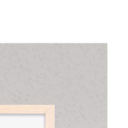
envio e pagamento, caso
s solicitar um
s da finalização de sua